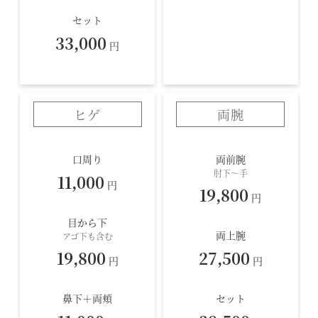
セット
33,000
円
ヒゲ
両腕
口周り
両前腕
肘下～手
11,000
円
19,800
円
目から下
両上腕
アゴ下も含む
19,800
27,500
円
円
鼻下＋両頬
セット