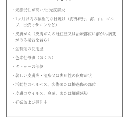
・光感受性が高い/日光皮膚炎
・1ヶ月以内の積極的な日焼け（海外旅行、海、山、ゴル
フ、日焼けサロンなど）
・皮膚がん（皮膚がんの既往歴又は治療部位に前がん病変
がある場合を含む）
・金製剤の使用歴
・色素性母斑（ほくろ）
・タトゥーの部位
・著しい皮膚炎・湿疹又は炎症性の皮膚症状
・活動性のヘルペス、裂傷または擦過傷の部位
・皮膚のウイルス、真菌、または細菌感染
・妊娠および授乳中