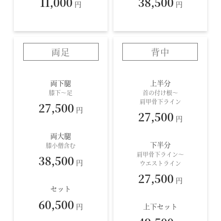
11,000
38,500
円
円
両足
背中
両下腿
上半分
膝下～足
首の付け根〜
肩甲骨下ライン
27,500
円
27,500
円
両大腿
下半分
膝小僧含む
肩甲骨下ライン〜
38,500
円
ウエストライン
27,500
円
セット
60,500
円
上下セット